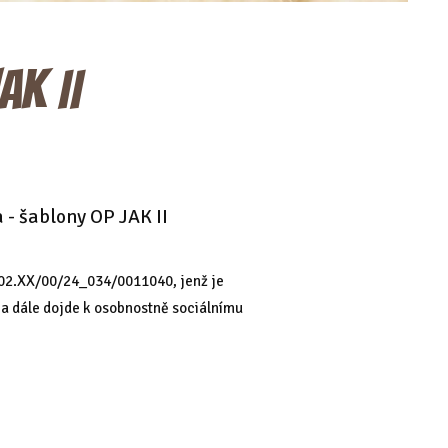
AK II
 - šablony OP JAK II
.02.XX/00/24_034/0011040, jenž je
a a dále dojde k osobnostně sociálnímu