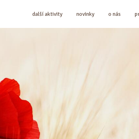
další aktivity
novinky
o nás
p